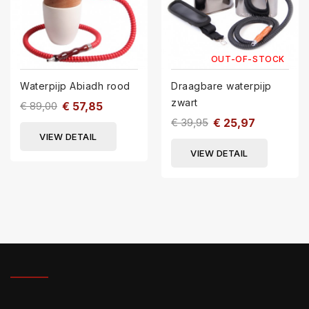
OUT-OF-STOCK
Waterpijp Abiadh rood
Draagbare waterpijp
zwart
€ 89,00
€ 57,85
€ 39,95
€ 25,97
VIEW DETAIL
VIEW DETAIL