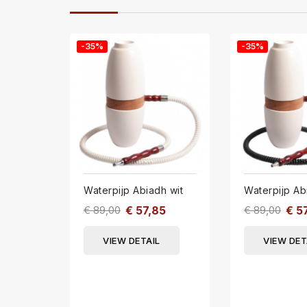
-35%
-35%
Waterpijp Abiadh wit
Waterpijp Ab
€ 89,00
€ 57,85
€ 89,00
€ 5
VIEW DETAIL
VIEW DET