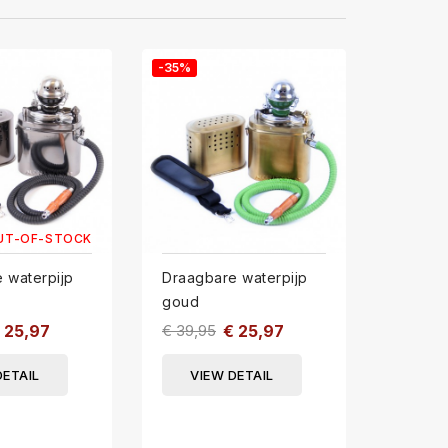
-35%
-35%
UT-OF-STOCK
 waterpijp
Draagbare waterpijp
Waterp
goud
€ 89,0
 25,97
€ 39,95
€ 25,97
VIE
DETAIL
VIEW DETAIL