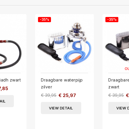
-35%
-35%
O
iadh zwart
Draagbare waterpijp
Draagbare
zilver
zwart
7,85
€ 39,95
€ 25,97
€ 39,95
€
AIL
VIEW DETAIL
VIEW 