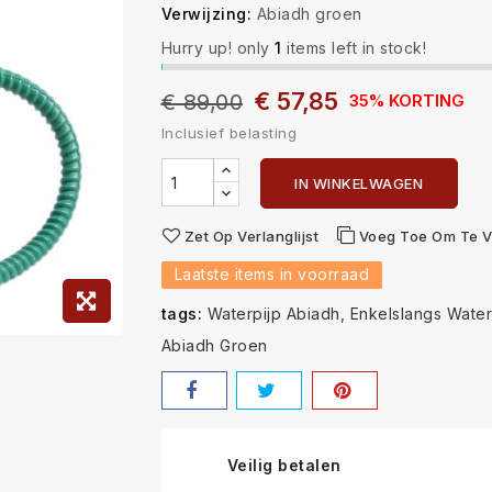
Verwijzing:
Abiadh groen
Hurry up! only
1
items left in stock!
€ 57,85
€ 89,00
35% KORTING
Inclusief belasting
IN WINKELWAGEN
Zet Op Verlanglijst
Voeg Toe Om Te V
Laatste items in voorraad
tags:
Waterpijp Abiadh
Enkelslangs Water
Abiadh Groen
Veilig betalen