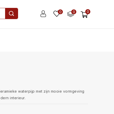
0
0
0
ramieke waterpijp met zijn mooie vormgeving
ern interieur.