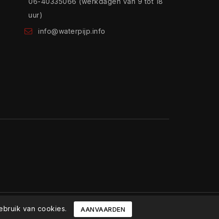
06-40335066 (werkdagen van 9 tot 18
uur)
info@waterpijp.info
ebruik van cookies.
AANVAARDEN