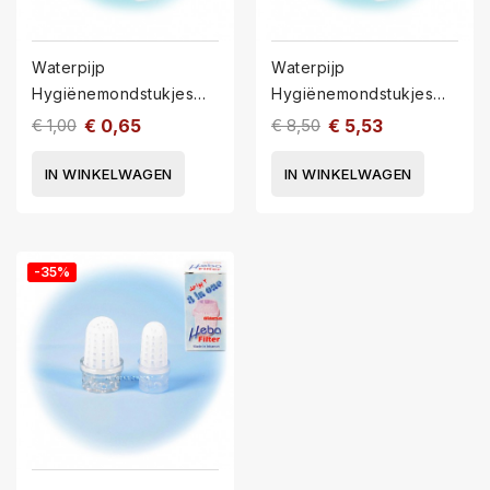
Waterpijp
Waterpijp
Hygiënemondstukjes
Hygiënemondstukjes
HM2-10
HM2-100
€ 1,00
€ 0,65
€ 8,50
€ 5,53
IN WINKELWAGEN
IN WINKELWAGEN
-35%