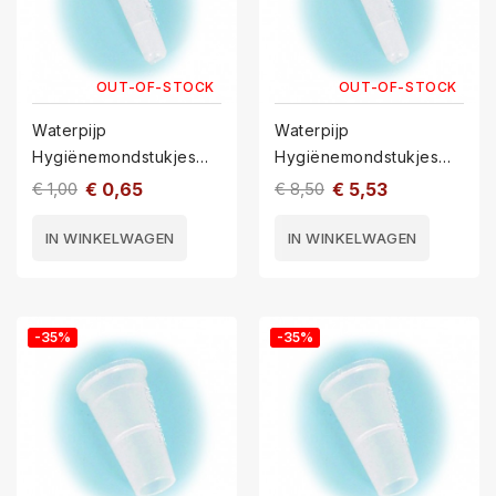
OUT-OF-STOCK
OUT-OF-STOCK
Waterpijp
Waterpijp
Hygiënemondstukjes
Hygiënemondstukjes
HM1-10
HM1-100
€ 1,00
€ 0,65
€ 8,50
€ 5,53
IN WINKELWAGEN
IN WINKELWAGEN
-35%
-35%