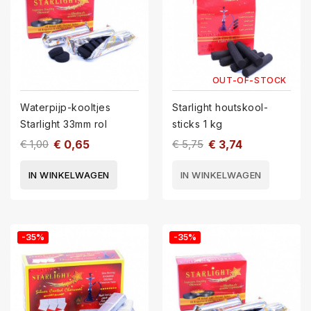
OUT-OF-STOCK
Waterpijp-kooltjes
Starlight houtskool-
Starlight 33mm rol
sticks 1 kg
€ 1,00
€ 0,65
€ 5,75
€ 3,74
IN WINKELWAGEN
IN WINKELWAGEN
-35%
-35%