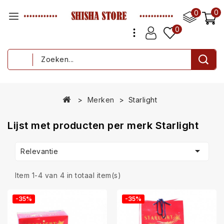
0
0
0
Merken
Starlight
Lijst met producten per merk Starlight

Relevantie
Item 1-4 van 4 in totaal item(s)
-35%
-35%