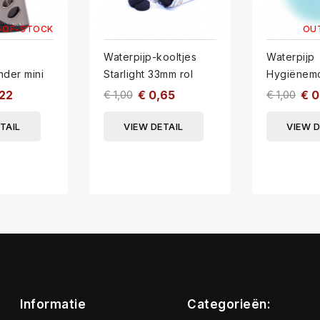
-OF-STOCK
OU
Waterpijp-kooltjes
Waterpijp
nder mini
Starlight 33mm rol
Hygiënemo
HM1-10
,22
€ 1,00
€ 0,65
€ 1,00
€ 0
TAIL
VIEW DETAIL
VIEW D
Informatie
Categorieën: