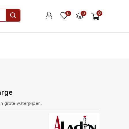
0
0
0
arge
n grote waterpijpen.