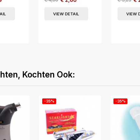
9
€ 2,60
€ 2
AIL
VIEW DETAIL
VIEW 
chten, Kochten Ook:
-35%
-35%