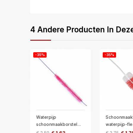
4 Andere Producten In Deze
-35%
-35%
Waterpijp
Schoonmaakb
schoonmaakborstel
waterpijp-fle
pijp ml
€ 2,50
€ 2,75