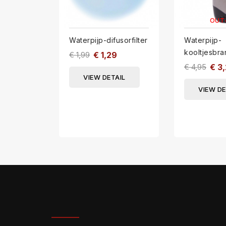
OUT
Waterpijp-difusorfilter
Waterpijp-
kooltjesbra
€ 1,99
€ 1,29
€ 4,95
€ 3
VIEW DETAIL
VIEW DE