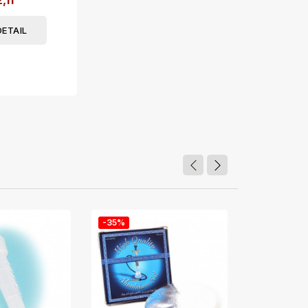
,11
DETAIL
-35%
-35%