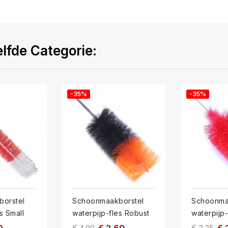
lfde Categorie:
-35%
-35%
orstel
Schoonmaakborstel
Schoonma
s Small
waterpijp-fles Robust
waterpijp-
€ 4,00
€ 3,25